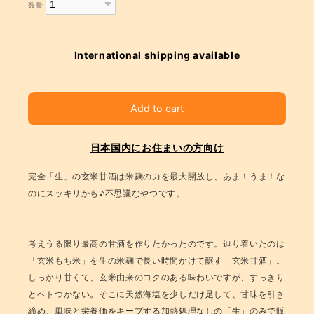
数量
International shipping available
Add to cart
日本国内にお住まいの方向け
完全「生」の玄米甘酒は米麹の力を最大開放し、あま！うま！な
のにスッキリかも♪不思議なやつです。
考えうる限り最高の甘酒を作りたかったのです。辿り着いたのは
「玄米もち米」を生の米麹で長い時間かけて醸す「玄米甘酒」。
しっかり甘くて、玄米由来のコクのある味わいですが、すっきり
とベトつかない。そこに天然海塩を少しだけ足して、甘味を引き
締め、風味と栄養価をキープする加熱処理なしの「生」のみで販