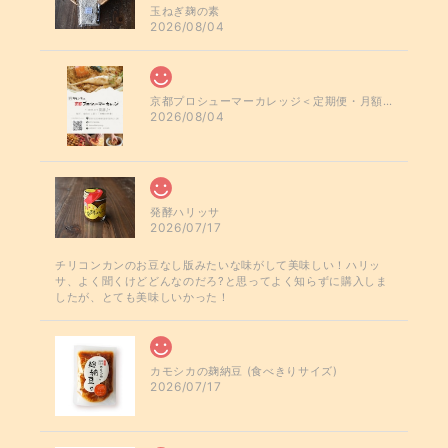
玉ねぎ麹の素
2026/08/04
京都プロシューマーカレッジ＜定期便・月額プラン＞
2026/08/04
発酵ハリッサ
2026/07/17
チリコンカンのお豆なし版みたいな味がして美味しい！ハリッ
サ、よく聞くけどどんなのだろ?と思ってよく知らずに購入しま
したが、とても美味しいかった！
カモシカの麹納豆 (食べきりサイズ)
2026/07/17