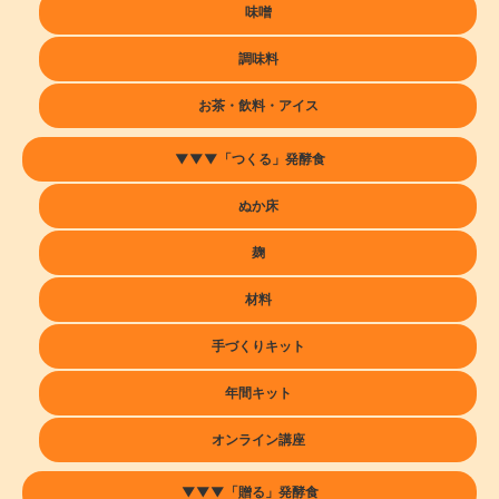
味噌
【6月上旬出荷・数量限定】無農薬青梅（1kg・福井県産）
2026/06/17
調味料
お茶・飲料・アイス
初めての梅しごとをするなら無農薬が良いと思い、こちらで購入
しました。まだ漬けたばかりで味はわかりませんが、美味しく出
来上がってほしいです。
▼▼▼「つくる」発酵食
ぬか床
【6月上旬出荷・数量限定】無農薬青梅（1kg・福井県産）
麹
2026/06/17
材料
黒い斑点は仕方ないのですが、ジュクじゅくしていて茶色くなっ
ている箇所が多く このまま遣っていいのか判断もつかず 使えそ
手づくりキット
うなものだけを梅酒にしました、
年間キット
オンライン講座
【6月上旬出荷・数量限定】無農薬青梅（1kg・福井県産）
2026/06/14
▼▼▼「贈る」発酵食