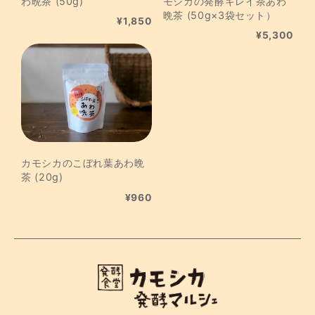
わ晩茶 (50g)
モシカの発酵キレイ茶あわ
無農薬栽培であり、傷など有ることも記載されていましたし承知
晩茶 (50g×3袋セット）
¥1,850
の上で購入しましたがあまりにも酷い商品でした。 斑点や黒ず
み、ほとんど痛む直前の状態でしたよ。 メールのやり取りの中
¥5,300
で、きちんと対応していただいて感謝して購入しましたが、品質
管理が良く無さ過ぎます。
【季節限定】瀬戸田の無農薬レモン (1kg)
2026/07/08
カモシカのこぼれ葉あわ晩
茶 (20g)
【季節限定】瀬戸田の無農薬レモン (1kg)
¥960
2026/07/01
＜こだわりと伝統＞丸中醸造醤油
2026/06/23