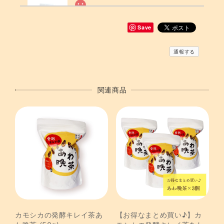
カモシカのぬか床
2026/07/12
Save
通報する
最初にきゅうりを漬けました。味わい深くとっても美味しいで
す！これからいろいろなお野菜を楽しみます◯ 3.2Lの容器なの
でもう一袋追加しようかなぁと思っていますが 足しぬかで間に
合うのかな？
関連商品
【手づくりキット】醤（ひしお）キット
2026/07/12
さっそく仕込みました。キットなので簡単です。 一日経っただ
けで良い香り◯2週間後が楽しみです☺︎
【季節限定】瀬戸田の無農薬レモン (1kg)
2026/07/10
カモシカの発酵キレイ茶あ
【お得なまとめ買い♪】カ