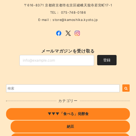
〒616-8371 京都府京都市右京区嵯峨天龍寺若宮町17-1
京納豆 小粒
TEL： 075-748-0186
2026/06/23
E-mail：
store@kamoshika.kyoto.jp
京納豆 青大豆大粒
メールマガジンを受け取る
2026/06/23
登録
京納豆 赤大豆大粒
2026/06/23
カテゴリー
【発酵仕込みに】ガラスの密封びん (1L)
▼▼▼「食べる」発酵食
2026/06/23
納豆