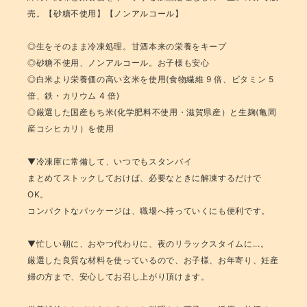
売。【砂糖不使用】【ノンアルコール】
◎生をそのまま冷凍処理。甘酒本来の栄養をキープ
◎砂糖不使用、ノンアルコール。お子様も安心
◎白米より栄養価の高い玄米を使用(食物繊維 9 倍、ビタミン 5
倍、鉄・カリウム 4 倍)
◎厳選した国産もち米(化学肥料不使用・滋賀県産）と生麹(亀岡
産コシヒカリ）を使用
▼冷凍庫に常備して、いつでもスタンバイ
まとめてストックしておけば、必要なときに解凍するだけで
OK。
コンパクトなパッケージは、職場へ持っていくにも便利です。
▼忙しい朝に、おやつ代わりに、夜のリラックスタイムに...。
厳選した良質な材料を使っているので、お子様、お年寄り、妊産
婦の方まで、安心してお召し上がり頂けます。