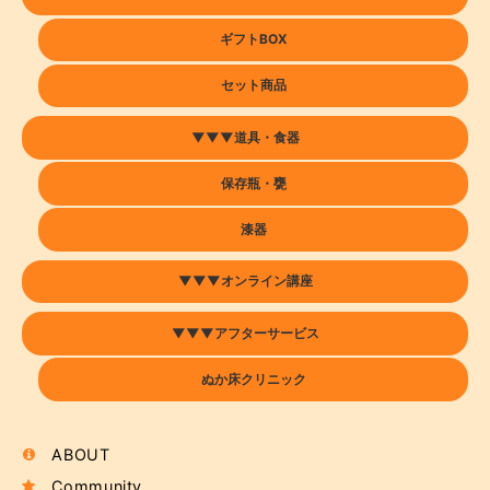
届きました!無農薬の安心な梅！さっそく梅仕事です。梅シロッ
プ、梅コーラ、仕込みます。出来上がりが楽しみです。
ギフトBOX
セット商品
【5月26日頃出荷・数量限定】無農薬青梅（1kg・愛媛県産）
2026/06/01
▼▼▼道具・食器
保存瓶・甕
とても綺麗な青梅でした。 粒も痛みも無く揃っていました。 一
度凍らせて梅シロップにしました。
漆器
▼▼▼オンライン講座
【季節限定】瀬戸田の無農薬レモン (1kg)
2026/05/06
▼▼▼アフターサービス
ぬか床クリニック
〜人気の商品詰め合わせ〜 はじめてのカモシカセット
2026/04/26
ABOUT
Community