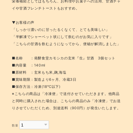
栄養補給としてはもちろん、お料理やお菓子への活用、甘酒チャ
イや甘酒フレンチトーストもおすすめ。
▼お客様の声
「しっかり濃いのに甘ったるくなくて、とても美味しい」
「半解凍でシャーベット状にして飲むのがお気に入りです」
「こちらの甘酒を飲むようになってから、便秘が解消しました」
■名称 ：発酵食堂カモシカの玄米『生』甘酒 3個セット
■内容量 ：140ml
■原材料 ：玄米もち米,麹,海塩
■賞味期限：製造より6ヶ月、冷蔵3日
■保存方法：冷凍(18℃以下)
※こちらの商品は「冷凍便」で送付させていただきます。他商品
と同時に購入された場合は、こちらの商品のみ「冷凍便」でお送
りさせていただくため、別途送料（900円）が発生いたします。
数量